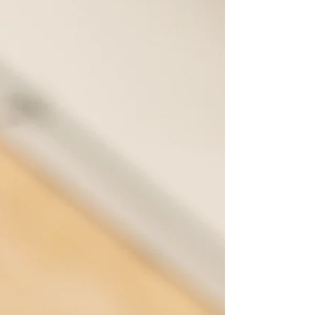
praktische voedingstips, mentale strategieën en
hersteladviezen. De blog bevat nu ook info over
mobiliteit, warming-up, progressie meten en
training in duo's. FAQ’s geven antwoorden op je
meest gestelde vragen.