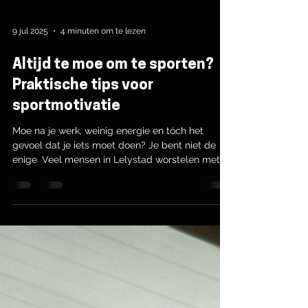
9 jul 2025
4 minuten om te lezen
Altijd te moe om te sporten?
Praktische tips voor
sportmotivatie
Moe na je werk, weinig energie en tóch het
gevoel dat je iets moet doen? Je bent niet de
enige. Veel mensen in Lelystad worstelen met
motivatie, vooral na drukke dagen. Gelukkig hoef
je geen zin te hebben om tóch in beweging te
komen. Met kleine gewoontes, slimme trucs en
een steuntje van je omgeving houd je het wél
vol. Lees deze blog en ontdek hoe jij vandaag al
begint, ook zonder motivatie. Je hoeft alleen
maar op te komen dagen.