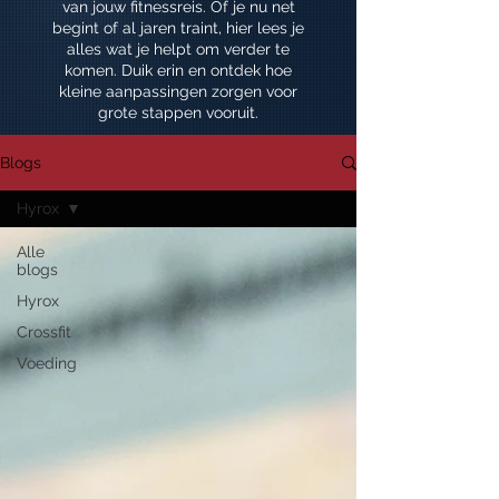
van jouw fitnessreis. Of je nu net
begint of al jaren traint, hier lees je
alles wat je helpt om verder te
komen. Duik erin en ontdek hoe
kleine aanpassingen zorgen voor
grote stappen vooruit.
Blogs
Hyrox
Alle
blogs
Hyrox
Crossfit
Voeding