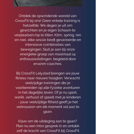
Ontdek de opwindende wereld van
CrossFit bij ons! Geen enkele training is
hetzelfde. We dagen je uit om
gewichten en je eigen lichaam te
verplaatsen/op te tillen. Klim, spring, ren
en roei, elke sessie biedt gevarieerde en
intensieve combinaties van
bewegingen. Sluit je aan bij onze
energieke groep van maximaal 14
enthousiastelingen, begeleid door
ervaren coaches.
Bij CrossFit Lelystad brengen we jouw
fitness naar nieuwe hoogten. Verwacht
veelzijdige trainingen die je
voorbereiden op alle fysieke avonturen
in het dagelijks leven. Of je nu sport,
werkt, verhuist of speelt met je kinderen
- jouw veelzijdige fitheid geeft je het
vertrouwen om elk moment vol aan te
gaan.
Klaar om de uitdaging aan te gaan?
Plan nu een intro gesprek in en ontdek
zelf de kracht van CrossFit bij CrossFit