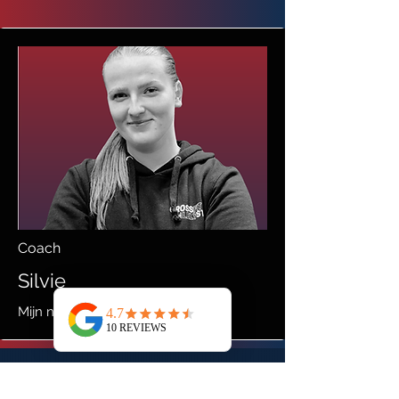
Coach
Silvie
Mijn naam is Silvie.
Crossfit Lelystad