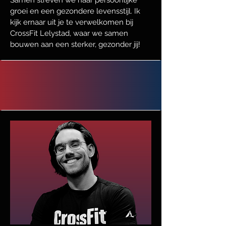
Samen streven we naar persoonlijke
groei en een gezondere levensstijl. Ik
kijk ernaar uit je te verwelkomen bij
CrossFit Lelystad, waar we samen
bouwen aan een sterker, gezonder jij!