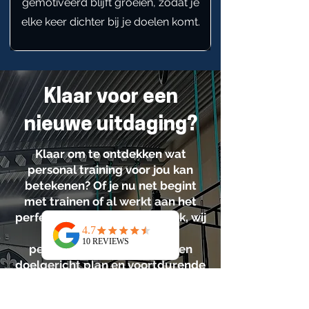
gemotiveerd blijft groeien, zodat je
elke keer dichter bij je doelen komt.
Klaar voor een
nieuwe uitdaging?
Klaar om te ontdekken wat
personal training voor jou kan
betekenen? Of je nu net begint
met trainen of al werkt aan het
perfectioneren van je techniek, wij
staan voor je klaar met
persoonlijke begeleiding, een
doelgericht plan en voortdurende
check-ins om je voortgang te
volgen. Samen werken we aan