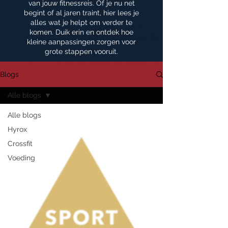
van jouw fitnessreis. Of je nu net
begint of al jaren traint, hier lees je
alles wat je helpt om verder te
komen. Duik erin en ontdek hoe
kleine aanpassingen zorgen voor
grote stappen vooruit.
Blogs
Alle blogs
Alle blogs
Hyrox
Crossfit
Voeding