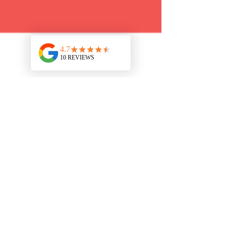
16 jul 2025
5 minuten om te lezen
De Crossfit piramide uitgelegd:
jouw fundering voor succes