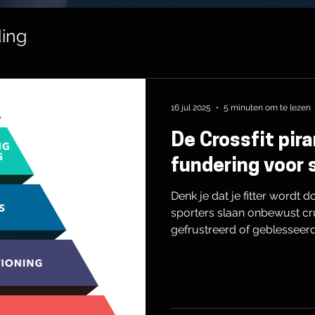
ing
16 jul 2025
5 minuten om te lezen
De Crossfit pir
fundering voor 
Denk je dat je fitter wordt 
sporters slaan onbewust cr
gefrustreerd of geblesseerd
je wél vooruitgang boekt: b
ontwikkel lichaamscontrole
sport. Lees de blog en ont
slimmer traint, sneller herst
fundering begint vandaag!