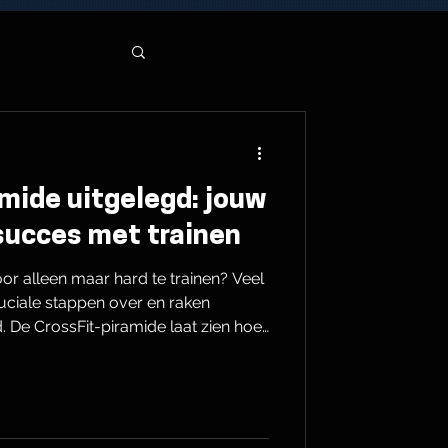
amide uitgelegd: jouw
succes met trainen
door alleen maar hard te trainen? Veel
uciale stappen over en raken
. De CrossFit-piramide laat zien hoe
egin met voeding, bouw conditie op,
 en werk pas daarna aan kracht en
dek hoe jij met deze bewezen aanpak
elt en meer resultaat ziet. Jouw