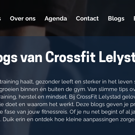
s
Over ons
Agenda
Contact
Blogs
ogs van Crossfit Lelys
raining haalt, gezonder leeft en sterker in het leven
 groeien binnen én buiten de gym. Van slimme tips 
aining, herstel en mindset. Bij CrossFit Lelystad gel
je doet en waarom het werkt. Deze blogs geven je pr
 fase van jouw fitnessreis. Of je nu net begint of al ja
. Duik erin en ontdek hoe kleine aanpassingen zorgen